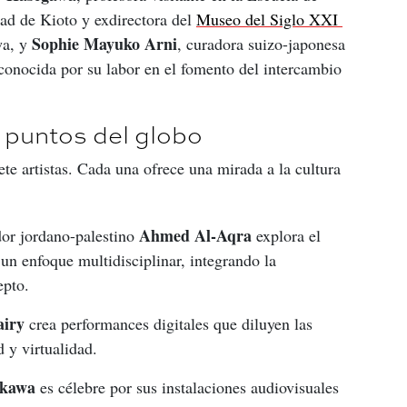
ad de Kioto y exdirectora del 
Museo del Siglo XXI 
Sophie Mayuko Arni
a, y 
, curadora suizo-japonesa 
econocida por su labor en el fomento del intercambio 
s puntos del globo
ete artistas. Cada una ofrece una mirada a la cultura 
Ahmed Al-Aqra
ador jordano-palestino
explora el
e un enfoque multidisciplinar, integrando la
epto.
iry
crea performances digitales que diluyen las
d y virtualidad.
okawa
es célebre por sus instalaciones audiovisuales