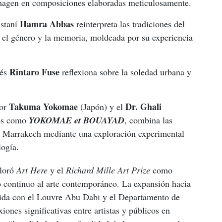
magen en composiciones elaboradas meticulosamente.
Hamra Abbas
istaní
reinterpreta las tradiciones del
e, el género y la memoria, moldeada por su experiencia
Rintaro Fuse
nés
reflexiona sobre la soledad urbana y
Takuma Yokomae
Dr. Ghali
por
(Japón) y el
os como
YOKOMAE et BOUAYAD
, combina las
 y Marrakech mediante una exploración experimental
logía.
oró 
Art Here 
y el 
Richard Mille Art Prize
 como 
 continuo al arte contemporáneo. La expansión hacia 
tida con el Louvre Abu Dabi y el Departamento de 
ones significativas entre artistas y públicos en 