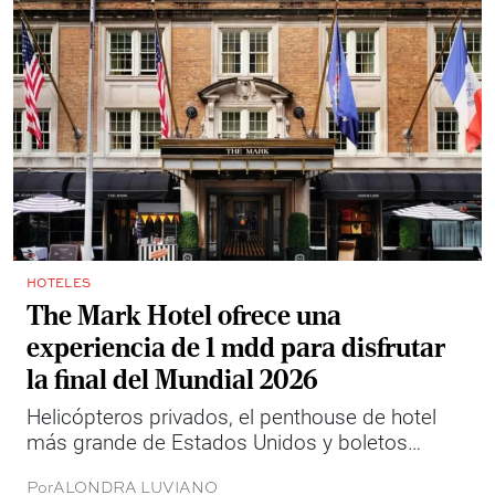
HOTELES
The Mark Hotel ofrece una
experiencia de 1 mdd para disfrutar
la final del Mundial 2026
Helicópteros privados, el penthouse de hotel
más grande de Estados Unidos y boletos
premium para la final: así es la experiencia de
Por
ALONDRA LUVIANO
un millón de dólares con la que The Mark busca