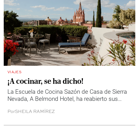
VIAJES
¡A cocinar, se ha dicho!
La Escuela de Cocina Sazón de Casa de Sierra
Nevada, A Belmond Hotel, ha reabierto sus
puertas como una experiencia viva. El espacio
Por
SHEILA RAMÍREZ
articula patrimonio, hospitalidad y cultura local
en una propuesta cercana.