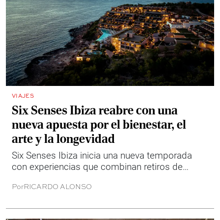
VIAJES
Six Senses Ibiza reabre con una
nueva apuesta por el bienestar, el
arte y la longevidad
Six Senses Ibiza inicia una nueva temporada
con experiencias que combinan retiros de
bienestar, arte contemporáneo, tecnología
Por
RICARDO ALONSO
aplicada a la longevidad y actividades en
contacto con la naturaleza.