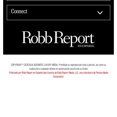
Connect
COPYRIGHT ©️ 2025 BLM, BUSINESS LUXURY MEDIA. Prohibida su reproducción total o parcial, así como su
traducción a cualquier idioma sin autorización escrita de su titular.
Publicado por Robb Report en Español bajo licencia de Robb Report Media, LLC, una subsidiaria de Penske Media
Corporation