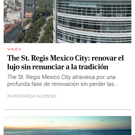
VIAJES
The St. Regis Mexico City: renovar el
lujo sin renunciar a la tradición
The St. Regis Mexico City atraviesa por una
profunda fase de renovación sin perder las
tradiciones y rituales que, desde hace más de
Por
RICARDO ALONSO
un siglo, han definido su forma de entender la
hospitalidad.