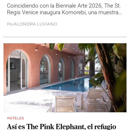
Coincidiendo con la Biennale Arte 2026, The St.
Regis Venice inaugura Komorebi, una muestra
de arte contemporáneo que reúne a seis
Por
ALONDRA LUVIANO
artistas internacionales y convierte al histórico
hotel en un espacio donde la luz, la arquitectura
y el arte dialogan frente al Gran Canal.
HOTELES
Así es The Pink Elephant, el refugio