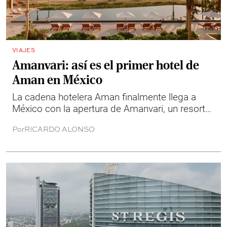
VIAJES
Amanvari: así es el primer hotel de
Aman en México
La cadena hotelera Aman finalmente llega a
México con la apertura de Amanvari, un resort
de solo 18 casitas ubicado en la Costa Este de
Por
RICARDO ALONSO
Baja California Sur.