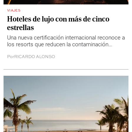
VIAJES
Hoteles de lujo con más de cinco
estrellas
Una nueva certificación internacional reconoce a
los resorts que reducen la contaminación
lumínica para proteger la biodiversidad y
Por
RICARDO ALONSO
ofrecer algunos de los mejores cielos
nocturnos del mundo.