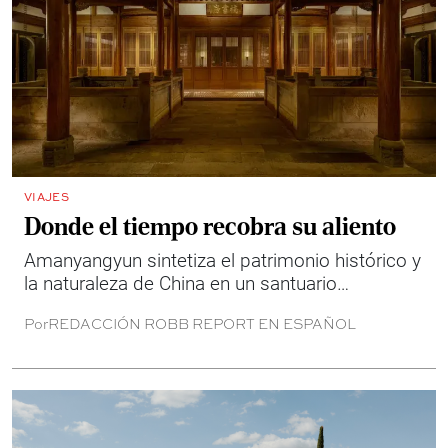
VIAJES
Donde el tiempo recobra su aliento
Amanyangyun sintetiza el patrimonio histórico y
la naturaleza de China en un santuario
contemporáneo con experiencias que fomentan
Por
REDACCIÓN ROBB REPORT EN ESPAÑOL
una conexión profunda con el entorno.