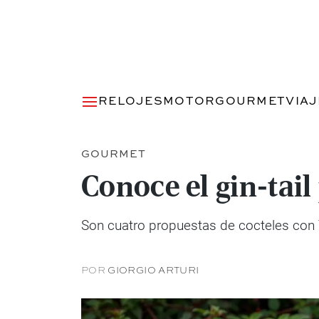
RELOJES
MOTOR
GOURMET
VIA
GOURMET
Conoce el gin-tail
Son cuatro propuestas de cocteles con Th
POR
GIORGIO ARTURI