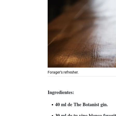
Forager’s refresher.
Ingredientes:
40 ml de The Botanist gin.
30 ml de tu vino blanco favorit