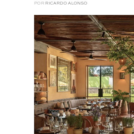
POR
RICARDO ALONSO