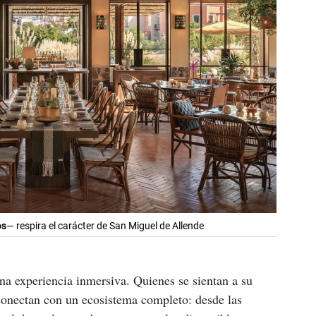
os
— respira el carácter de San Miguel de Allende
na experiencia inmersiva. Quienes se sientan a su 
conectan con un ecosistema completo: desde las 