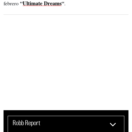
“
Ultimate Dreams
“
febrero 
.
Robb Report