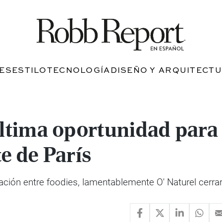
JES
ESTILO
TECNOLOGÍA
DISEÑO Y ARQUITECT
 última oportunidad par
e de París
ción entre foodies, lamentablemente O' Naturel cerrar