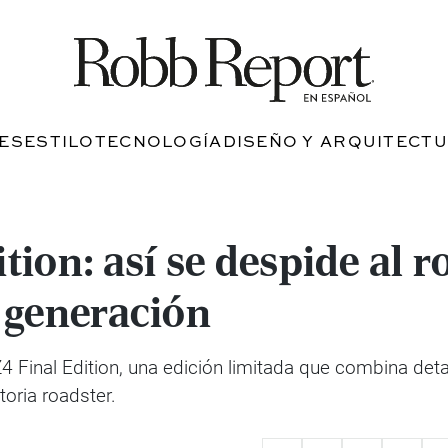
JES
ESTILO
TECNOLOGÍA
DISEÑO Y ARQUITECT
ion: así se despide al r
 generación
 Final Edition, una edición limitada que combina detal
oria roadster.