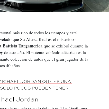
esional más rico de todos los tiempos y está 
elado que Su Alteza Real es el misterioso 
a
 Battista Targamerica
 que se exhibió durante la 
ey
 de este año. El potente vehículo eléctrico es la 
nante colección de autos que el gran jugador de la 
mos 40 años.
MICHAEL JORDAN QUE ES UNA 
 SOLO POCOS PUEDEN TENER
chael Jordan
poco de revuelo cuando debutó en The Quail, una 