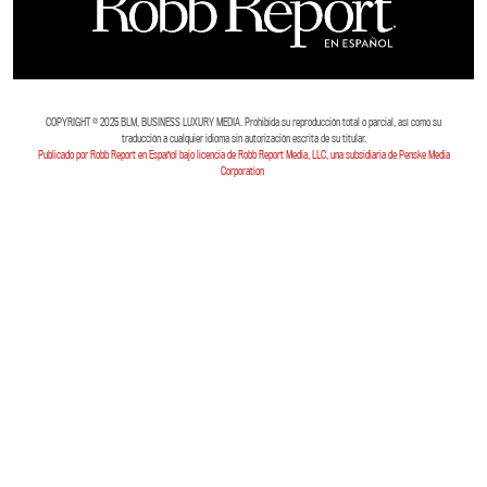
COPYRIGHT ©️ 2025 BLM, BUSINESS LUXURY MEDIA. Prohibida su reproducción total o parcial, así como su
traducción a cualquier idioma sin autorización escrita de su titular.
Publicado por Robb Report en Español bajo licencia de Robb Report Media, LLC, una subsidiaria de Penske Media
Corporation