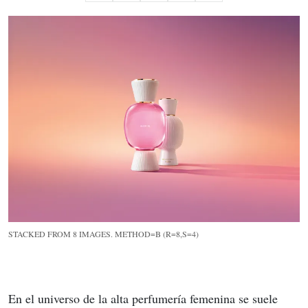
STACKED FROM 8 IMAGES. METHOD=B (R=8,S=4)
En el universo de la alta perfumería femenina se suele 