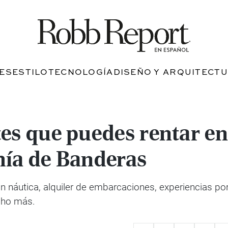
JES
ESTILO
TECNOLOGÍA
DISEÑO Y ARQUITECT
es que puedes rentar e
hía de Banderas
n náutica, alquiler de embarcaciones, experiencias po
cho más.