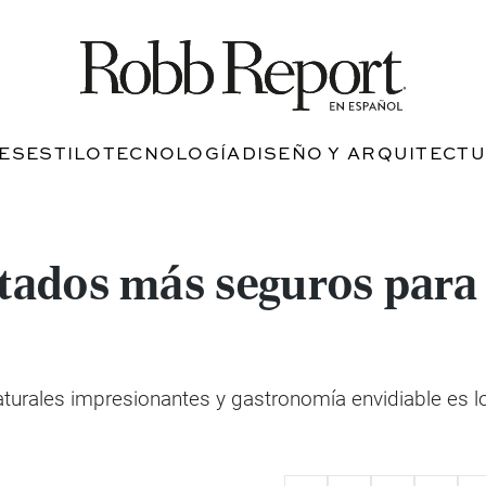
JES
ESTILO
TECNOLOGÍA
DISEÑO Y ARQUITECT
stados más seguros para 
urales impresionantes y gastronomía envidiable es lo