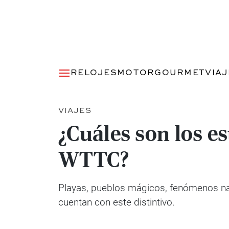
RELOJES
MOTOR
GOURMET
VIA
VIAJES
¿Cuáles son los e
WTTC?
Playas, pueblos mágicos, fenómenos nat
cuentan con este distintivo.