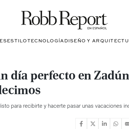
JES
ESTILO
TECNOLOGÍA
DISEÑO Y ARQUITECT
n día perfecto en Zadún
 decimos
isto para recibirte y hacerte pasar unas vacaciones in