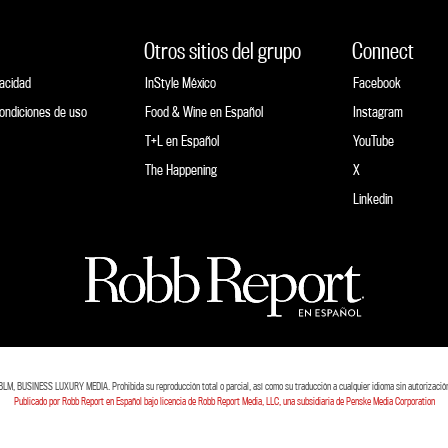
Otros sitios del grupo
Connect
vacidad
InStyle México
Facebook
ondiciones de uso
Food & Wine en Español
Instagram
T+L en Español
YouTube
The Happening
X
Linkedin
M, BUSINESS LUXURY MEDIA. Prohibida su reproducción total o parcial, así como su traducción a cualquier idioma sin autorización e
Publicado por Robb Report en Español bajo licencia de Robb Report Media, LLC, una subsidiaria de Penske Media Corporation