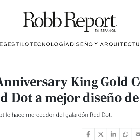
JES
ESTILO
TECNOLOGÍA
DISEÑO Y ARQUITECT
 Anniversary King Gold 
d Dot a mejor diseño d
blot le hace merecedor del galardón Red Dot.