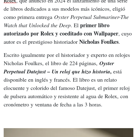
Rolex
, que anunció en 2024 el lanzamiento de una serie 
de libros dedicados a sus modelos más icónicos, eligió 
como primera entrega 
Oyster Perpetual Submariner-The 
primer libro 
Watch that Unlocked the Deep
. El 
autorizado por Rolex y coeditado con Wallpaper
, cuyo 
Nicholas Foulkes
autor es el prestigioso historiador 
.
Escrito igualmente por el historiador y experto en relojes 
Nicholas Foulkes, el libro de 224 páginas, 
Oyster 
,
Perpetual Datejust – Un reloj que hizo 
historia
 está 
disponible en inglés y francés. El libro es un relato 
elocuente y colorido del famoso Datejust, el primer reloj 
de pulsera automático y resistente al agua de Rolex, con 
cronómetro y ventana de fecha a las 3 horas.