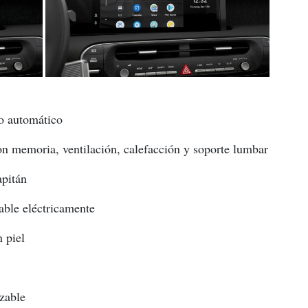
do automático
con memoria, ventilación, calefacción y soporte lumbar
apitán
table eléctricamente
n piel
zable