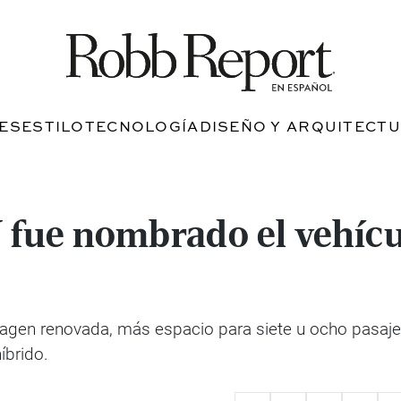
JES
ESTILO
TECNOLOGÍA
DISEÑO Y ARQUITECT
 fue nombrado el vehícu
gen renovada, más espacio para siete u ocho pasajeros
íbrido.