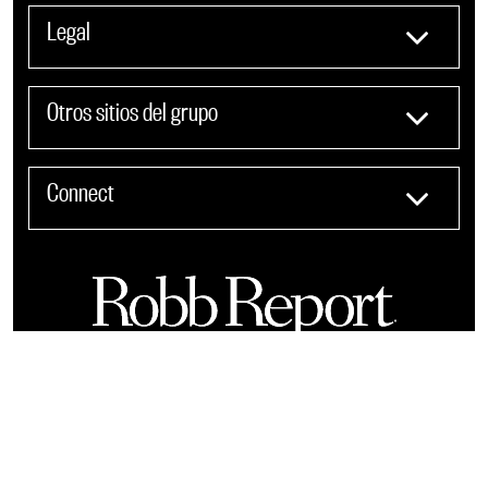
Legal
Otros sitios del grupo
Connect
COPYRIGHT ©️ 2025 BLM, BUSINESS LUXURY MEDIA. Prohibida su reproducción total o parcial, así como su
traducción a cualquier idioma sin autorización escrita de su titular.
Publicado por Robb Report en Español bajo licencia de Robb Report Media, LLC, una subsidiaria de Penske Media
Corporation