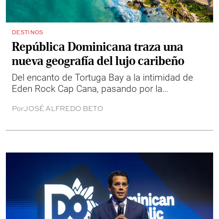
DESTINOS
República Dominicana traza una
nueva geografía del lujo caribeño
Del encanto de Tortuga Bay a la intimidad de
Eden Rock Cap Cana, pasando por la
autenticidad de Casa de Campo, República
Por
JOSÉ ALFREDO BETO
Dominicana consolida una generación de
destinos donde el viaje se vive entre cultura,
naturaleza y momentos frente al mar.