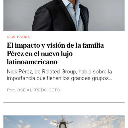
REAL ESTATE
El impacto y visión de la familia
Pérez en el nuevo lujo
latinoamericano
Nick Pérez, de Related Group, habla sobre la
importancia que tienen los grandes grupos
desarrolladores en crear comunidades
Por
JOSÉ ALFREDO BETO
inclusivas y la visión que hoy está impulsando
desde la división de Condominios a su cargo.