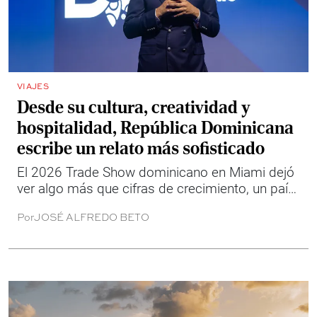
VIAJES
Desde su cultura, creatividad y
hospitalidad, República Dominicana
escribe un relato más sofisticado
El 2026 Trade Show dominicano en Miami dejó
ver algo más que cifras de crecimiento, un país
que busca contar su turismo desde la cultura, la
Por
JOSÉ ALFREDO BETO
experiencia y el lujo.