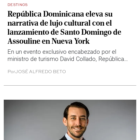
DESTINOS
República Dominicana eleva su
narrativa de lujo cultural con el
lanzamiento de Santo Domingo de
Assouline en Nueva York
En un evento exclusivo encabezado por el
ministro de turismo David Collado, República
Dominicana presentó en Nueva York el libro
Por
JOSÉ ALFREDO BETO
Santo Domingo, la nueva obra de Assouline que
reinterpreta la capital dominicana como un
destino global de historia, estética y
sofisticación.