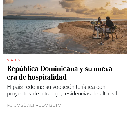
VIAJES
República Dominicana y su nueva
era de hospitalidad
El país redefine su vocación turística con
proyectos de ultra lujo, residencias de alto valor
y una infraestructura que lo posiciona como
Por
JOSÉ ALFREDO BETO
uno de los destinos clave para el viajero
premium en 2026.