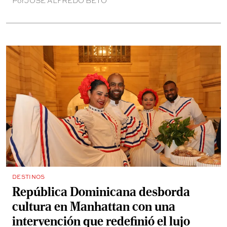
Por
JOSÉ ALFREDO BETO
Oporto y el valle del Douro.
DESTINOS
República Dominicana desborda
cultura en Manhattan con una
intervención que redefinió el lujo