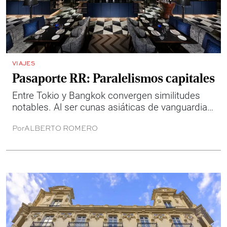
VIAJES
Pasaporte RR: Paralelismos capitales
Entre Tokio y Bangkok convergen similitudes
notables. Al ser cunas asiáticas de vanguardia,
ambas capitales reúnen algunos de los mejores
Por
ALBERTO ROMERO
hoteles, restaurantes y bares de la escena
internacional.