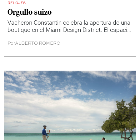
RELOJES
Orgullo suizo
Vacheron Constantin celebra la apertura de una
boutique en el Miami Design District. El espacio
dialoga con la identidad del destino y establece
Por
ALBERTO ROMERO
un vínculo irresistible entre el arte y la alta
relojería.